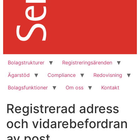
Bolagstrukturer
Registreringsärenden
Ägarstöd
Compliance
Redovisning
Bolagsfunktioner
Om oss
Kontakt
Registrerad adress
och vidarebefordran
av post