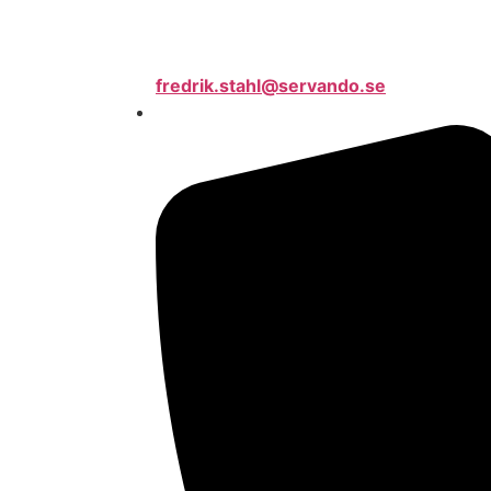
fredrik.stahl@servando.se