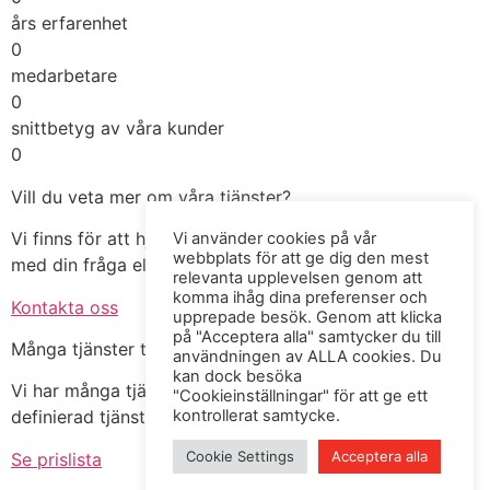
års erfarenhet
0
medarbetare
0
snittbetyg av våra kunder
0
Vill du veta mer om våra tjänster?
Vi finns för att hjälpa dig! Tveka inte att höra av dig
Vi använder cookies på vår
webbplats för att ge dig den mest
med din fråga eller uppdrag så återkopplar vi direkt.
relevanta upplevelsen genom att
komma ihåg dina preferenser och
Kontakta oss
upprepade besök. Genom att klicka
på "Acceptera alla" samtycker du till
Många tjänster till fasta priser
användningen av ALLA cookies. Du
kan dock besöka
Vi har många tjänster till fasta priser utifrån en klart
"Cookieinställningar" för att ge ett
kontrollerat samtycke.
definierad tjänst och process.
Cookie Settings
Acceptera alla
Se prislista